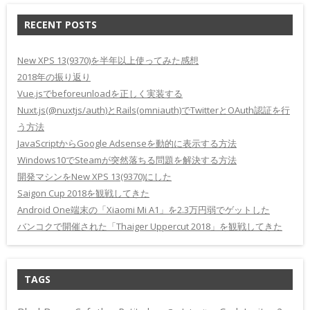
RECENT POSTS
New XPS 13(9370)を半年以上使ってみた感想
2018年の振り返り
Vue.jsでbeforeunloadを正しく実装する
Nuxt.js(@nuxtjs/auth)とRails(omniauth)でTwitterとOAuth認証を行
う方法
JavaScriptからGoogle Adsenseを動的に表示する方法
Windows10でSteamが突然落ちる問題を解決する方法
開発マシンをNew XPS 13(9370)にした
Saigon Cup 2018を観戦してきた
Android One端末の「Xiaomi Mi A1」を2.3万円弱でゲットした
バンコクで開催された「Thaiger Uppercut 2018」を観戦してきた
TAGS