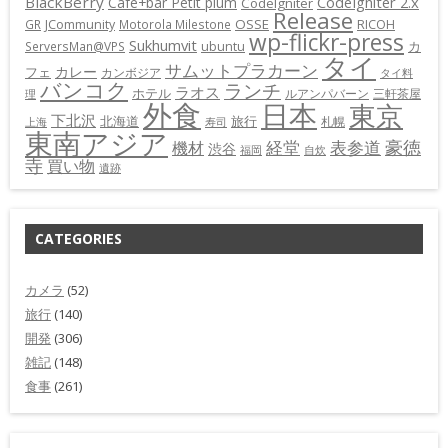
BlackBerry
CodeIgniter 2.x
Cafe+bar Petit plum
CodeIgniter
Release
OSSE
GR
JCommunity
Motorola Milestone
RICOH
wp-flickr-press
Sukhumvit
カ
ServersMan@VPS
ubuntu
タイ
サムットプラカーン
カレー
フェ
カンボジア
タイ料
バンコク
ランチ
ラオス
ホテル
ルアンパバーン
三軒茶屋
理
外食
日本
東京
下北沢
北海道
旅行
札幌
上海
寿司
東南アジア
豪徳
経堂
表参道
機材
渋谷
福岡
自炊
寺
買い物
遺跡
CATEGORIES
カメラ
(52)
旅行
(140)
開発
(306)
雑記
(148)
食事
(261)