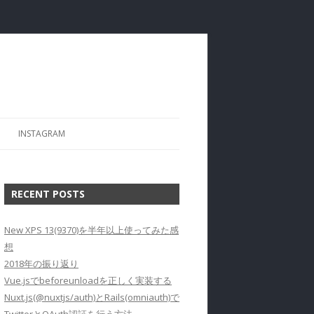
INSTAGRAM
RECENT POSTS
New XPS 13(9370)を半年以上使ってみた感
想
2018年の振り返り
Vue.jsでbeforeunloadを正しく実装する
Nuxt.js(@nuxtjs/auth)とRails(omniauth)で