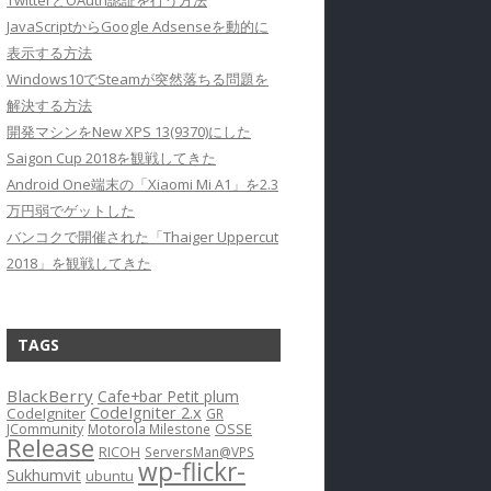
TwitterとOAuth認証を行う方法
JavaScriptからGoogle Adsenseを動的に
表示する方法
Windows10でSteamが突然落ちる問題を
解決する方法
開発マシンをNew XPS 13(9370)にした
Saigon Cup 2018を観戦してきた
Android One端末の「Xiaomi Mi A1」を2.3
万円弱でゲットした
バンコクで開催された「Thaiger Uppercut
2018」を観戦してきた
TAGS
BlackBerry
Cafe+bar Petit plum
CodeIgniter 2.x
CodeIgniter
GR
OSSE
JCommunity
Motorola Milestone
Release
RICOH
ServersMan@VPS
wp-flickr-
Sukhumvit
ubuntu