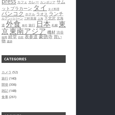
press
サム
カレー
カフェ
カンボジア
タイ
ットプラカーン
タイ料理
バンコク
ランチ
ラオス
ホテル
下北沢
北海
ルアンパバーン
三軒茶屋
上海
外食
日本
東
道
旅行
札幌
寿司
京
東南アジア
機材
渋谷
豪徳寺
経堂
表参道
買い
福岡
自炊
物
遺跡
CATEGORIES
カメラ
(52)
旅行
(140)
開発
(306)
雑記
(148)
食事
(261)