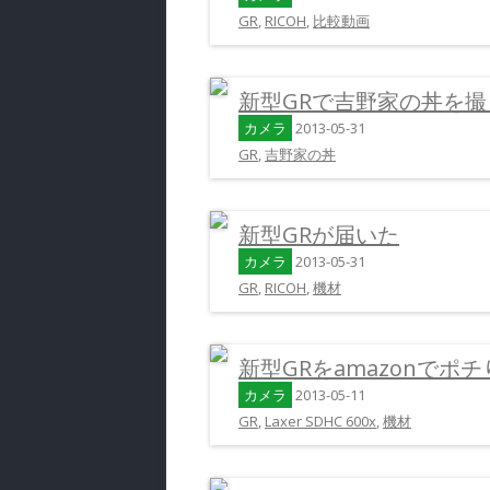
GR
,
RICOH
,
比較動画
新型GRで吉野家の丼を
カメラ
2013-05-31
GR
,
吉野家の丼
新型GRが届いた
カメラ
2013-05-31
GR
,
RICOH
,
機材
新型GRをamazonでポ
カメラ
2013-05-11
GR
,
Laxer SDHC 600x
,
機材