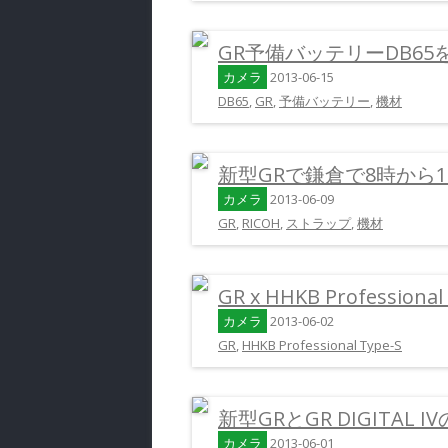
GR予備バッテリーDB65
カメラ
2013-06-15
DB65
,
GR
,
予備バッテリー
,
機材
新型GRで鎌倉で8時から
カメラ
2013-06-09
GR
,
RICOH
,
ストラップ
,
機材
GR x HHKB Professional
カメラ
2013-06-02
GR
,
HHKB Professional Type-S
新型GRとGR DIGITAL
カメラ
2013-06-01