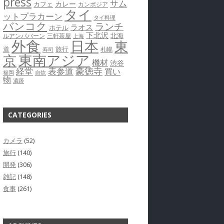
press
サム
カレー
カフェ
カンボジア
タイ
ットプラカーン
タイ料理
バンコク
ランチ
ラオス
ホテル
下北沢
北海
ルアンパバーン
三軒茶屋
上海
外食
日本
東
道
旅行
札幌
寿司
京
東南アジア
機材
渋谷
豪徳寺
経堂
表参道
買い
福岡
自炊
物
遺跡
CATEGORIES
カメラ
(52)
旅行
(140)
開発
(306)
雑記
(148)
食事
(261)