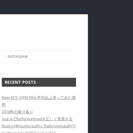
INSTAGRAM
RECENT POSTS
New XPS 13(9370)を半年以上使ってみた感
想
2018年の振り返り
Vue.jsでbeforeunloadを正しく実装する
Nuxt.js(@nuxtjs/auth)とRails(omniauth)で