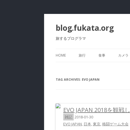
blog.fukata.org
旅するプログラマ
HOME
旅行
食事
カメラ
TAG ARCHIVES:
EVO JAPAN
EVO JAPAN 2018を観
雑記
2018-01-30
EVO JAPAN
,
日本
,
東京
,
格闘ゲーム大会