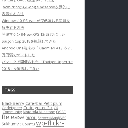
TwitterとOAuth認証を行う方法
JavaScriptからGoogle Adsenseを動的に
表示する方法
Windows10でSteamが突然落ちる問題を
解決する方法
開発マシンをNew XPS 13(9370)にした
Saigon Cup 2018を観戦してきた
Android One端末の「Xiaomi Mi A1」を2.3
万円弱でゲットした
バンコクで開催された「Thaiger Uppercut
2018」を観戦してきた
TAGS
BlackBerry
Cafe+bar Petit plum
CodeIgniter 2.x
CodeIgniter
GR
OSSE
JCommunity
Motorola Milestone
Release
RICOH
ServersMan@VPS
wp-flickr-
Sukhumvit
ubuntu